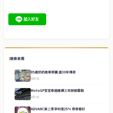
頭條新聞
85歲奶奶推車粥攤 譜30年傳奇
8月7日
MotoGP官宣泰國連續三年辦開幕戰
8月7日
ADVANC第二季淨利增25% 券商看好