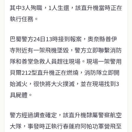
其中3人殉職，1人生還，該直升機當時正在
執行任務。
巴蜀警方24日13時接到報案，奧奈縣普伊
寺附近有一架飛機墜毀，警方立即聯繫消防
隊和善堂急救人員趕往現場。現場一架警用
貝爾212型直升機正在燃燒，消防隊立即開
始滅火，很快將大火撲滅，並在現場找到3
具屍體。
警方經過調查確定，該直升機隸屬警察航空
大隊，事發時正執行春蓬府阿帕功軍營飛至