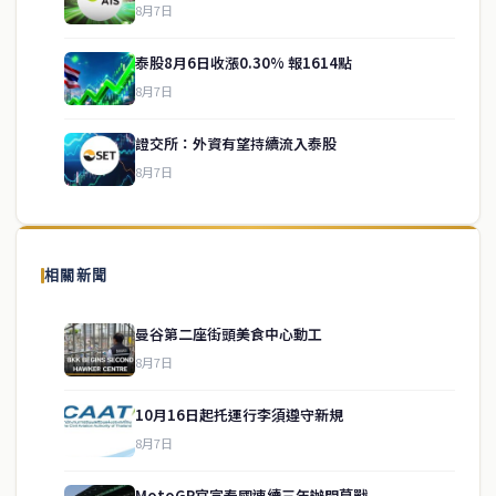
8月7日
泰股8月6日收漲0.30% 報1614點
service@thaichinesenews.com
↑ 回到頂端
8月7日
證交所：外資有望持續流入泰股
8月7日
關於我們
泰國中文新聞（TCN）是一家總部設於曼谷的中文新聞媒體，致力於
報導泰國當地政治、經濟、華人社群與社會時事，為在泰華人讀者提
相關新聞
供即時、客觀、多元的中文新聞內容。
曼谷第二座街頭美食中心動工
8月7日
快速連結
10月16日起托運行李須遵守新規
即時
工商
8月7日
政治
美食
財經
房地產
MotoGP官宣泰國連續三年辦開幕戰