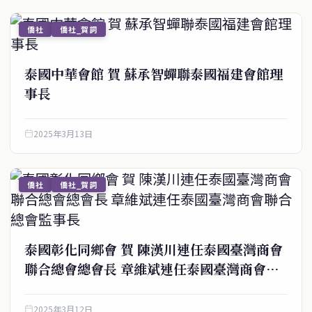
僑社
僑社_賀詞
泰國中華會館 賀 蘇承智蟬聯泰國福建會館理
事長
2025年3月13日
僑社
僑社_賀詞
↑ 回到頂端
service@thaichinesenews.com
關於我們
泰國彰化同鄉會 賀 陳漢川連任泰國臺灣商會
泰國中文新聞（TCN）是一家總部設於曼谷的中文新聞媒體，致力於
聯合總會總會長 章維斌連任泰國臺灣商會聯
報導泰國當地政治、經濟、華人社群與社會時事，為在泰華人讀者提
合總會監事長
供即時、客觀、多元的中文新聞內容。
2025年3月12日