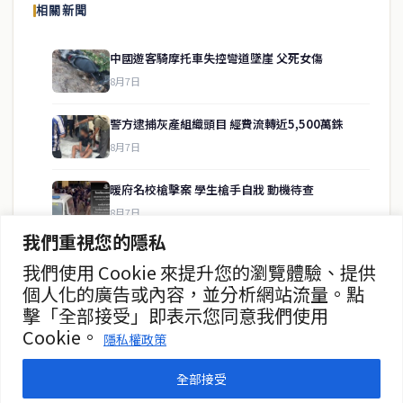
相關新聞
供即時、客觀、多元的中文新聞內容。
中國遊客騎摩托車失控彎道墜崖 父死女傷
8月7日
快速連結
警方逮捕灰產組織頭目 經費流轉近5,500萬銖
即時
工商
8月7日
政治
美食
財經
房地產
暖府名校槍擊案 學生槍手自戕 動機待查
綜合
8月7日
我們重視您的隱私
暖武里名校發生槍擊案 2死15傷
我們使用 Cookie 來提升您的瀏覽體驗、提供
聯絡資訊
8月7日
個人化的廣告或內容，並分析網站流量。點
擊「全部接受」即表示您同意我們使用
歡迎來信洽詢合作事宜
曼谷第二座街頭美食中心動工
Cookie。
或提供新聞線索
隱私權政策
8月7日
service@thaichinesenews.com
全部接受