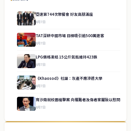
亞速第744次聚餐會 好友高朋滿座
8月7日
TAT深耕中國市場 目標吸引逾500萬遊客
8月7日
LPG價格凍結 15公斤氣瓶維持423銖
8月7日
《Khaosod》社論：灰產不應滲透大學
service@thaichinesenews.com
↑ 回到頂端
8月7日
育沙南就校園槍擊案 向罹難者及傷者家屬致以慰問
8月7日
關於我們
泰國中文新聞（TCN）是一家總部設於曼谷的中文新聞媒體，致力於
報導泰國當地政治、經濟、華人社群與社會時事，為在泰華人讀者提