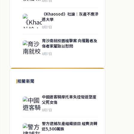
8月7日
《Khaosod》社論：灰產不應滲
透大學
8月7日
育沙南就校園槍擊案 向罹難者及
傷者家屬致以慰問
8月7日
相關新聞
中國遊客騎摩托車失控彎道墜崖
父死女傷
8月7日
警方逮捕灰產組織頭目 經費流轉
近5,500萬銖