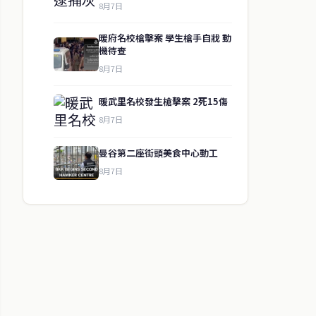
8月7日
暖府名校槍擊案 學生槍手自戕 動
機待查
8月7日
暖武里名校發生槍擊案 2死15傷
8月7日
曼谷第二座街頭美食中心動工
8月7日