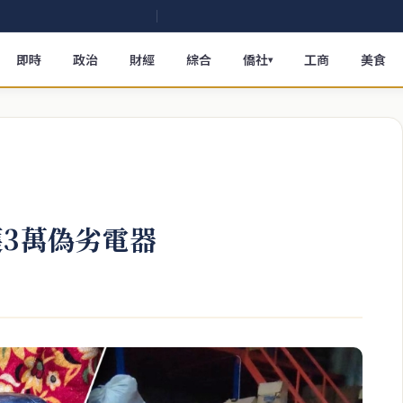
即時
政治
財經
綜合
僑社
工商
美食
▾
獲3萬偽劣電器