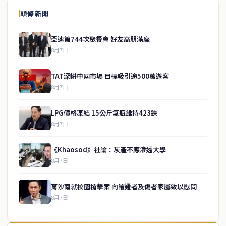
頭條新聞
亞速第744次聚餐會 好友高朋滿座
8月7日
TAT深耕中國市場 目標吸引逾500萬遊客
8月7日
LPG價格凍結 15公斤氣瓶維持423銖
8月7日
《Khaosod》社論：灰產不應滲透大學
8月7日
育沙南就校園槍擊案 向罹難者及傷者家屬致以慰問
8月7日
↑ 回到頂端
service@thaichinesenews.com