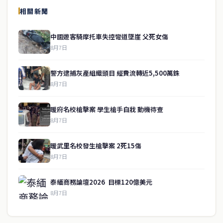
相關新聞
關於我們
中國遊客騎摩托車失控彎道墜崖 父死女傷
泰國中文新聞（TCN）是一家總部設於曼谷的中文新聞媒體，致力於
8月7日
報導泰國當地政治、經濟、華人社群與社會時事，為在泰華人讀者提
供即時、客觀、多元的中文新聞內容。
警方逮捕灰產組織頭目 經費流轉近5,500萬銖
8月7日
快速連結
暖府名校槍擊案 學生槍手自戕 動機待查
即時
工商
8月7日
政治
美食
財經
房地產
暖武里名校發生槍擊案 2死15傷
綜合
8月7日
聯絡資訊
泰緬商務論壇2026 目標120億美元
歡迎來信洽詢合作事宜
8月7日
或提供新聞線索
service@thaichinesenews.com