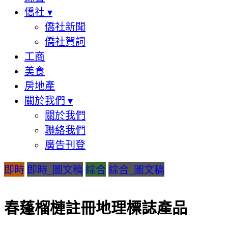
僑社
▾
僑社新聞
僑社賀詞
工商
美食
房地產
關於我們
▾
關於我們
聯絡我們
廣告刊登
即時
即時_圖文稿
綜合
綜合_圖文稿
春蓬榴槤註冊地理標誌產品