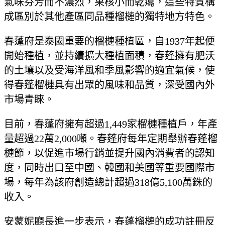
氣味芬芳而不濃烈，果核小而乾癟，這些特質構
成區別於其他產區同品種榴槤的獨特地方特色。
春蓬府是泰國重要的榴槤種植區，自1937年起便
開始種植，並持續擴大種植面積，春蓬擁有肥沃
的土壤以及受海洋風和季風影響的適宜氣候，使
得春蓬榴槤具有出眾的風味和品質，深受國內外
市場青睞。
目前，春蓬府擁有超過1,449家榴槤種植戶，年產
量超過22萬2,000噸。春蓬府每年定期舉辦春蓬榴
槤節，以促進市場行銷並提升國內消費者的認知
度，同時出口至中國、韓國和美國等重要國際市
場，每年為該府創造總計超過318億5,100萬銖的
收入。
安蒙妮廳長進一步表示，春蓬榴槤的成功註冊反