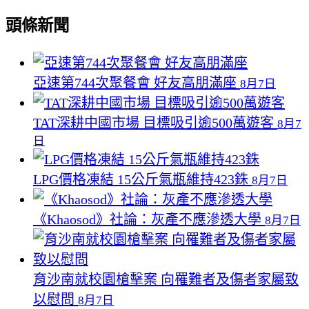
頭條新聞
亞速第744次聚餐會 好友高朋滿座
8月7日
TAT深耕中國市場 目標吸引逾500萬遊客
8月7
日
LPG價格凍結 15公斤氣瓶維持423銖
8月7日
《Khaosod》社論：灰產不應滲透大學
8月7日
育沙南就校園槍擊案 向罹難者及傷者家屬致
以慰問
8月7日