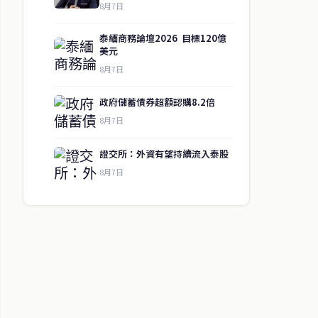
8月7日
泰緬商務論壇2026 目標120億
美元
8月7日
政府儲蓄債券超額認購8.2倍
8月7日
證交所：外資有望持續流入泰股
8月7日