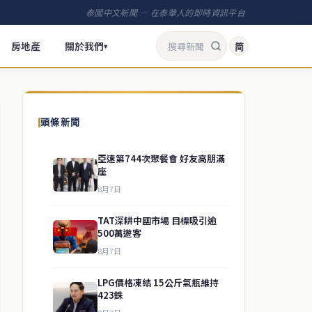
泰國中文新聞 — 在泰華人的即時資訊平台
房地產
關於我們
简
▾
頭條新聞
亞速第744次聚餐會 好友高朋滿
座
8月7日
TAT深耕中國市場 目標吸引逾
500萬遊客
8月7日
LPG價格凍結 15公斤氣瓶維持
423銖