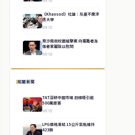
8月7日
《Khaosod》社論：灰產不應滲
透大學
8月7日
育沙南就校園槍擊案 向罹難者及
傷者家屬致以慰問
8月7日
相關新聞
TAT深耕中國市場 目標吸引逾
500萬遊客
8月7日
LPG價格凍結 15公斤氣瓶維持
423銖