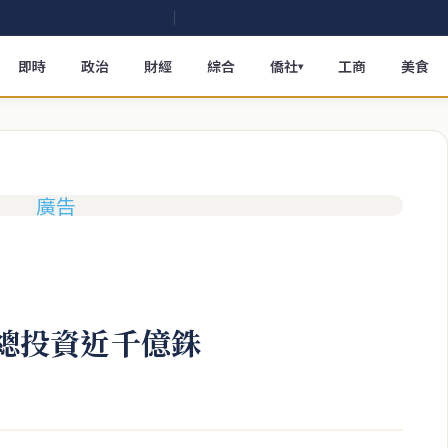
即時
政治
財經
綜合
僑社
工商
美食
▾
 總投資近千億銖