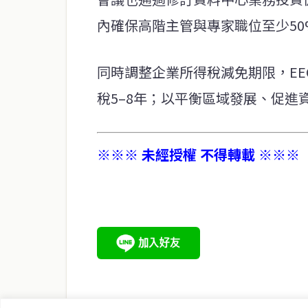
內確保高階主管與專家職位至少5
同時調整企業所得稅減免期限，EE
稅5–8年；以平衡區域發展、促進
※※※ 未經授權 不得轉載 ※※※
service@thaichinesenews.com
關於我們
泰國中文新聞（TCN）是一家總部設於曼谷的中文新聞媒體，
泰國當地政治、經濟、華人社群與社會時事，為在泰華人讀者