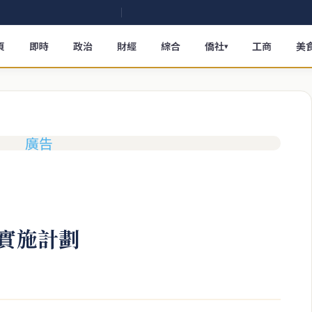
頁
即時
政治
財經
綜合
僑社
工商
美
▾
目實施計劃