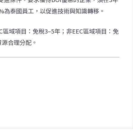
0%為泰國員工，以促進技術與知識轉移。
C區域項目：免稅3–5年；非EEC區域項目：免
資源合理分配。
快速連結
致力於報導
即時
工商
提供即
政治
美食