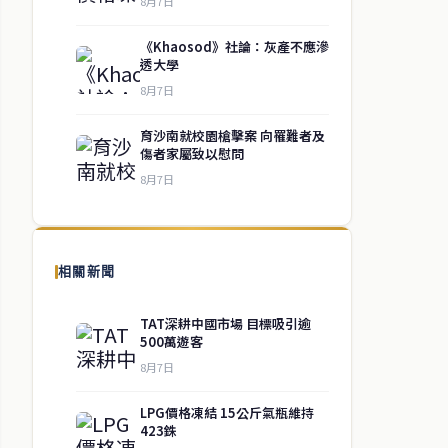
8月7日
《Khaosod》社論：灰產不應滲
透大學
8月7日
育沙南就校園槍擊案 向罹難者及
傷者家屬致以慰問
8月7日
相關新聞
TAT深耕中國市場 目標吸引逾
500萬遊客
8月7日
LPG價格凍結 15公斤氣瓶維持
423銖