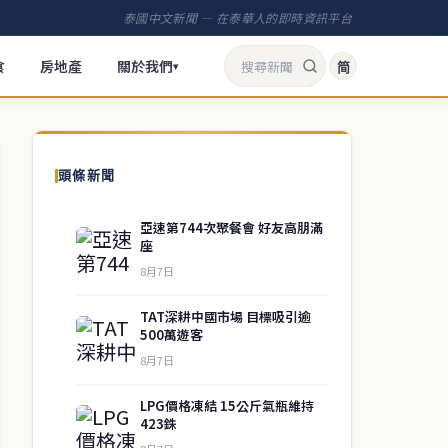
泰國中文新聞 — 在泰華人的即時資訊平台
食
房地產
關於我們
简
▾
頭條新聞
亞速第744次聚餐會 好友高朋滿
座
8月7日
TAT深耕中國市場 目標吸引逾
500萬遊客
8月7日
LPG價格凍結 15公斤氣瓶維持
423銖