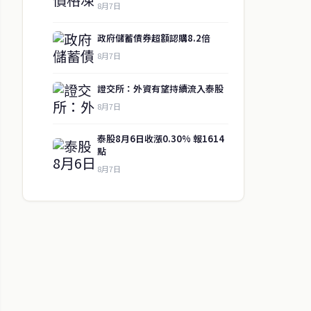
8月7日
政府儲蓄債券超額認購8.2倍
8月7日
證交所：外資有望持續流入泰股
8月7日
泰股8月6日收漲0.30% 報1614
點
8月7日