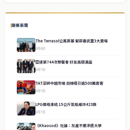
頭條新聞
The Terrasol公寓奠基 緊鄰春武里3大賣場
8月8日
亞速第744次聚餐會 好友高朋滿座
8月7日
TAT深耕中國市場 目標吸引逾500萬遊客
8月7日
LPG價格凍結 15公斤氣瓶維持423銖
service@thaichinesenews.com
↑ 回到頂端
8月7日
《Khaosod》社論：灰產不應滲透大學