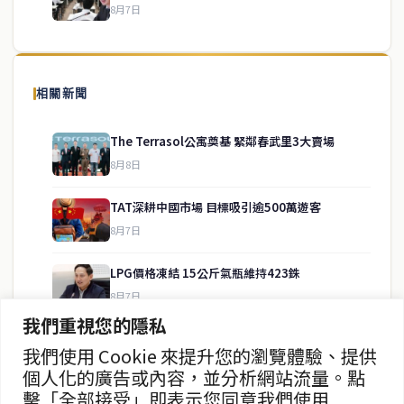
8月7日
關於我們
泰國中文新聞（TCN）是一家總部設於曼谷的中文新聞媒體，致力於
報導泰國當地政治、經濟、華人社群與社會時事，為在泰華人讀者提
相關新聞
供即時、客觀、多元的中文新聞內容。
The Terrasol公寓奠基 緊鄰春武里3大賣場
8月8日
快速連結
TAT深耕中國市場 目標吸引逾500萬遊客
即時
工商
8月7日
政治
美食
財經
房地產
LPG價格凍結 15公斤氣瓶維持423銖
綜合
8月7日
我們重視您的隱私
政府儲蓄債券超額認購8.2倍
我們使用 Cookie 來提升您的瀏覽體驗、提供
聯絡資訊
8月7日
個人化的廣告或內容，並分析網站流量。點
擊「全部接受」即表示您同意我們使用
歡迎來信洽詢合作事宜