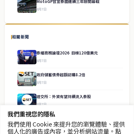
MotoGP官宣泰國連續三年辦開幕戰
8月7日
關於我們
泰國中文新聞（TCN）是一家總部設於曼谷的中文新聞媒體，致力於
報導泰國當地政治、經濟、華人社群與社會時事，為在泰華人讀者提
相關新聞
供即時、客觀、多元的中文新聞內容。
泰緬商務論壇2026 目標120億美元
8月7日
快速連結
政府儲蓄債券超額認購8.2倍
即時
工商
8月7日
政治
美食
財經
房地產
證交所：外資有望持續流入泰股
綜合
8月7日
我們重視您的隱私
泰股8月6日收漲0.30% 報1614點
我們使用 Cookie 來提升您的瀏覽體驗、提供
聯絡資訊
8月7日
個人化的廣告或內容，並分析網站流量。點