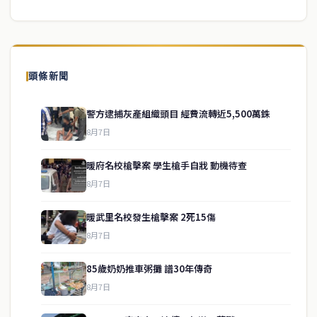
頭條新聞
警方逮捕灰產組織頭目 經費流轉近5,500萬銖
8月7日
暖府名校槍擊案 學生槍手自戕 動機待查
8月7日
暖武里名校發生槍擊案 2死15傷
8月7日
85歲奶奶推車粥攤 譜30年傳奇
service@thaichinesenews.com
↑ 回到頂端
8月7日