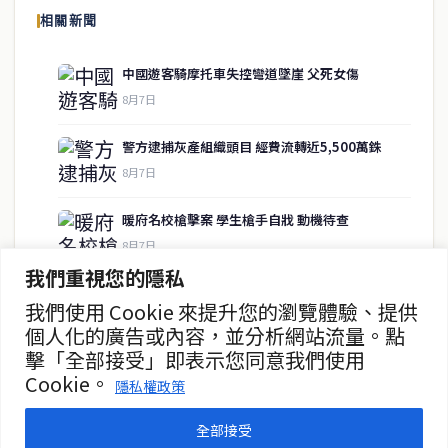
相關新聞
供即時、客觀、多元的中文新聞內容。
中國遊客騎摩托車失控彎道墜崖 父死女傷
8月7日
快速連結
警方逮捕灰產組織頭目 經費流轉近5,500萬銖
即時
工商
8月7日
政治
美食
財經
房地產
暖府名校槍擊案 學生槍手自戕 動機待查
綜合
8月7日
我們重視您的隱私
暖武里名校發生槍擊案 2死15傷
我們使用 Cookie 來提升您的瀏覽體驗、提供
聯絡資訊
8月7日
個人化的廣告或內容，並分析網站流量。點
擊「全部接受」即表示您同意我們使用
歡迎來信洽詢合作事宜
10月16日起托運行李須遵守新規
Cookie。
或提供新聞線索
隱私權政策
8月7日
service@thaichinesenews.com
全部接受