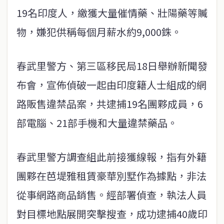
19名印度人，繳獲大量催情藥、壯陽藥等贓
物，嫌犯供稱每個月薪水約9,000銖。
春武里警方、第三區移民局18日舉辦新聞發
布會，宣佈偵破一起由印度籍人士組成的網
路販售違禁品案，共逮捕19名團夥成員，6
部電腦、21部手機和大量違禁藥品。
春武里警方調查組此前接獲線報，指有外籍
團夥在芭堤雅租賃豪華別墅作為據點，非法
從事網路商品銷售。經部署偵查，執法人員
對目標地點展開突擊搜查，成功逮捕40歲印