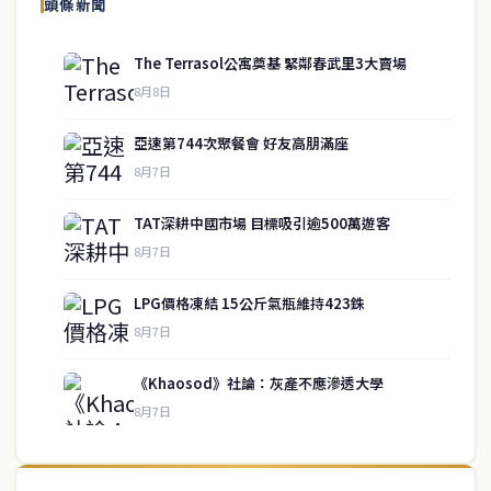
頭條新聞
The Terrasol公寓奠基 緊鄰春武里3大賣場
8月8日
亞速第744次聚餐會 好友高朋滿座
8月7日
TAT深耕中國市場 目標吸引逾500萬遊客
8月7日
LPG價格凍結 15公斤氣瓶維持423銖
service@thaichinesenews.com
↑ 回到頂端
8月7日
《Khaosod》社論：灰產不應滲透大學
8月7日
關於我們
泰國中文新聞（TCN）是一家總部設於曼谷的中文新聞媒體，致力於
報導泰國當地政治、經濟、華人社群與社會時事，為在泰華人讀者提