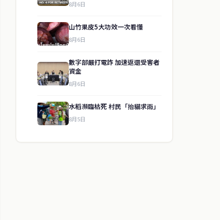
8月6日
山竹果皮5大功效一次看懂
8月6日
數字部嚴打電詐 加速返還受害者
資金
8月6日
水稻瀕臨枯死 村民「抬貓求雨」
8月5日