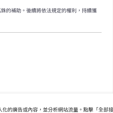
萬銖的補助。後續將依法規定的權利，持續獲
快速連結
致力於報導
即時
工商
提供即
政治
美食
財經
房地產
綜合
提供個人化的廣告或內容，並分析網站流量。點擊「全部