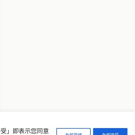
↑ 回到頂端
聯絡資訊
歡迎來信洽詢合作事宜
或提供新聞線索
service@thaichinesenews.com
接受」即表示您同意
全部拒絕
全部接受