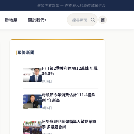
泰國中文新聞 — 在泰華人的即時資訊平台
房地產
關於我們
简
▾
頭條新聞
HFT第2季獲利達4812萬銖 年飆
86.8%
8月6日
母親節今年消費估計111.4億銖
創7年新高
8月6日
阿努庭歡迎緬甸領導人敏昂萊訪
泰 多議題會談