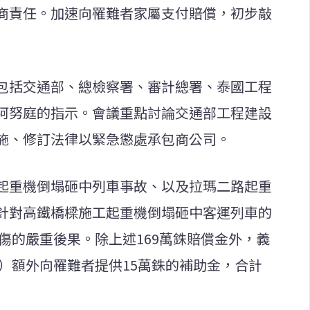
商責任。加速向罹難者家屬支付賠償，初步敲
包括交通部、總檢察署、審計總署、泰國工程
阿努庭的指示。會議重點討論交通部工程建設
施、修訂法律以緊急懲處承包商公司。
起重機倒塌砸中列車事故、以及拉瑪二路起重
針對高鐵橋樑施工起重機倒塌砸中客運列車的
受傷的嚴重後果。除上述169萬銖賠償金外，義
D）額外向罹難者提供15萬銖的補助金，合計