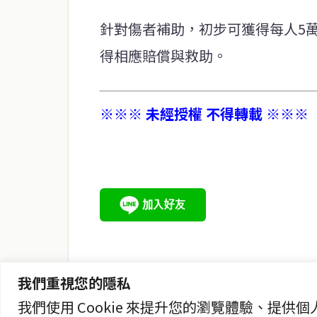
針對傷者補助，初步可獲得每人5
得相應賠償與救助。
※※※ 未經授權 不得轉載 ※※※
service@thaichinesenews.com
關於我們
泰國中文新聞（TCN）是一家總部設於曼谷的中文新聞媒體，
泰國當地政治、經濟、華人社群與社會時事，為在泰華人讀者
時、客觀、多元的中文新聞內容。
我們重視您的隱私
我們使用 Cookie 來提升您的瀏覽體驗、