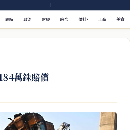
即時
政治
財經
綜合
僑社
工商
美食
▾
184萬銖賠償