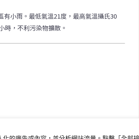
有小雨。最低氣溫21度，最高氣溫攝氏30
/小時，不利污染物擴散。
快速連結
致力於報導
即時
工商
提供即
政治
美食
財經
房地產
綜合
提供個人化的廣告或內容，並分析網站流量。點擊「全部