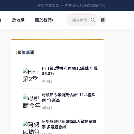
泰國中文新聞 — 在泰華人的即時資訊平台
食
房地產
關於我們
简
▾
頭條新聞
HFT第2季獲利達4812萬銖 年飆
86.8%
8月6日
母親節今年消費估計111.4億銖
創7年新高
8月6日
阿努庭歡迎緬甸領導人敏昂萊訪
泰 多議題會談