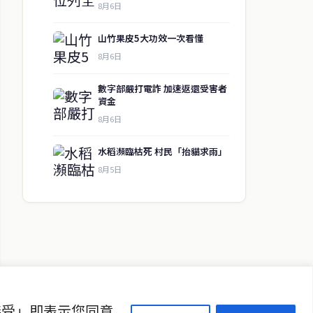
8月6日
山竹果皮5大功效一次看懂
8月6日
數字部嚴打電詐 加速返還受害者
資金
8月6日
水稻瀕臨枯死 村民「抬貓求雨」
↑ 回到頂端
8月5日
聯絡資訊
歡迎來信洽詢合作事宜
或提供新聞線索
service@thaichinesenews.com
接受」即表示您同意