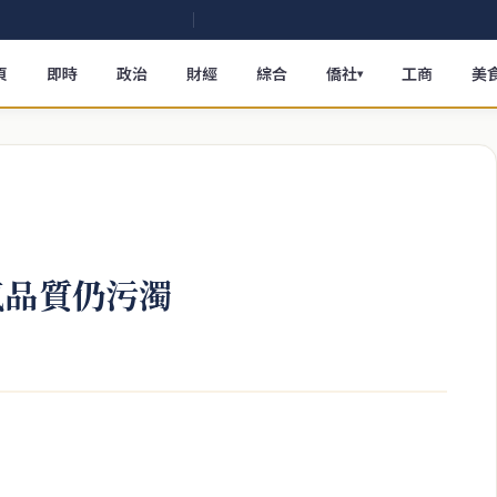
頁
即時
政治
財經
綜合
僑社
工商
美
▾
氣品質仍污濁