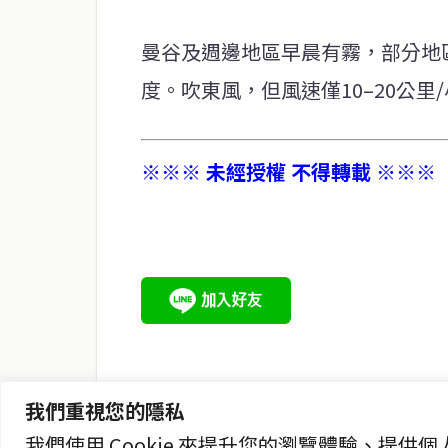
曼谷及週邊地區早晨有霧，部分地區
度。吹東風，但風速僅10–20公里
※※※ 未經授權 不得轉載 ※※※
service@thaichinesenews.com
關於我們
泰國中文新聞（TCN）是一家總部設於曼谷的中文新聞媒體，
泰國當地政治、經濟、華人社群與社會時事，為在泰華人讀者
時、客觀、多元的中文新聞內容。
我們重視您的隱私
我們使用 Cookie 來提升您的瀏覽體驗、