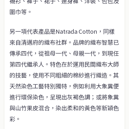
襯衫、褲子、裙子、連身褲、洋裝、包包及
圍巾等。
另一項代表產品是Natrada Cotton，同樣
來自清邁府的織布社群。品牌的織布智慧已
傳承四代，從祖母一代、母親一代，到現任
第四代繼承人。特色在於運用民間織布大師
的技藝，使用不同粗細的棉紗進行織造。其
天然染色工藝特別獨特，例如利用大象糞便
進行環保染色，呈現出灰褐色調；或將象糞
與山竹果皮混合，染出柔和的黃色等新穎色
彩。