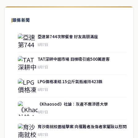
頭條新聞
亞速第744次聚餐會 好友高朋滿座
8月7日
TAT深耕中國市場 目標吸引逾500萬遊客
8月7日
LPG價格凍結 15公斤氣瓶維持423銖
8月7日
《Khaosod》社論：灰產不應滲透大學
service@thaichinesenews.com
↑ 回到頂端
8月7日
育沙南就校園槍擊案 向罹難者及傷者家屬致以慰問
8月7日
關於我們