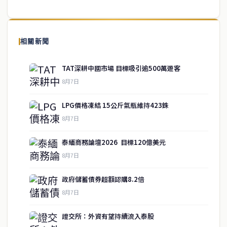
泰國中文新聞（TCN）是一家總部設於曼谷的中文新聞媒體，致力於
報導泰國當地政治、經濟、華人社群與社會時事，為在泰華人讀者提
相關新聞
供即時、客觀、多元的中文新聞內容。
TAT深耕中國市場 目標吸引逾500萬遊客
8月7日
快速連結
LPG價格凍結 15公斤氣瓶維持423銖
即時
工商
8月7日
政治
美食
財經
房地產
泰緬商務論壇2026 目標120億美元
綜合
8月7日
政府儲蓄債券超額認購8.2倍
聯絡資訊
8月7日
歡迎來信洽詢合作事宜
證交所：外資有望持續流入泰股
或提供新聞線索