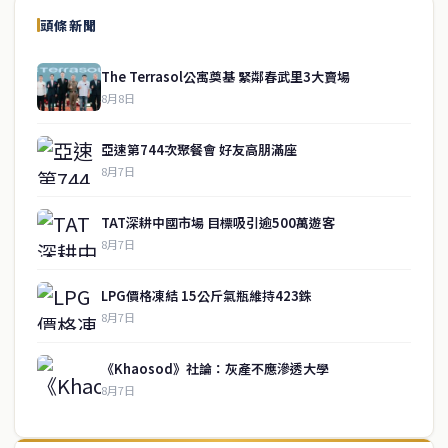
頭條新聞
The Terrasol公寓奠基 緊鄰春武里3大賣場
8月8日
亞速第744次聚餐會 好友高朋滿座
8月7日
TAT深耕中國市場 目標吸引逾500萬遊客
8月7日
LPG價格凍結 15公斤氣瓶維持423銖
8月7日
《Khaosod》社論：灰產不應滲透大學
8月7日
↑ 回到頂端
service@thaichinesenews.com