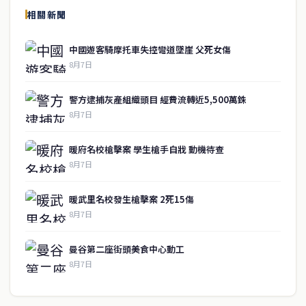
相關新聞
關於我們
中國遊客騎摩托車失控彎道墜崖 父死女傷
泰國中文新聞（TCN）是一家總部設於曼谷的中文新聞媒體，致力於
8月7日
報導泰國當地政治、經濟、華人社群與社會時事，為在泰華人讀者提
供即時、客觀、多元的中文新聞內容。
警方逮捕灰產組織頭目 經費流轉近5,500萬銖
8月7日
快速連結
暖府名校槍擊案 學生槍手自戕 動機待查
即時
工商
8月7日
政治
美食
財經
房地產
暖武里名校發生槍擊案 2死15傷
綜合
8月7日
聯絡資訊
曼谷第二座街頭美食中心動工
歡迎來信洽詢合作事宜
8月7日
或提供新聞線索
service@thaichinesenews.com