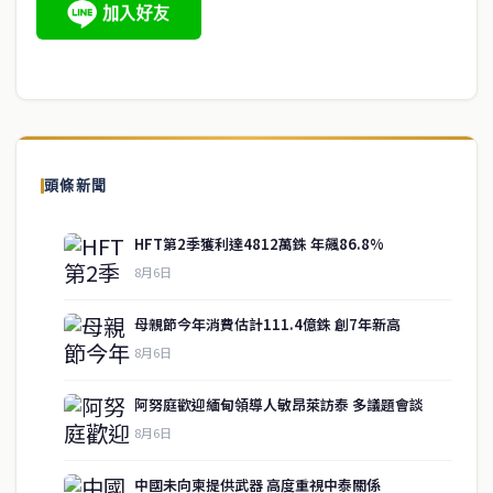
頭條新聞
HFT第2季獲利達4812萬銖 年飆86.8%
8月6日
母親節今年消費估計111.4億銖 創7年新高
8月6日
阿努庭歡迎緬甸領導人敏昂萊訪泰 多議題會談
8月6日
中國未向柬提供武器 高度重視中泰關係