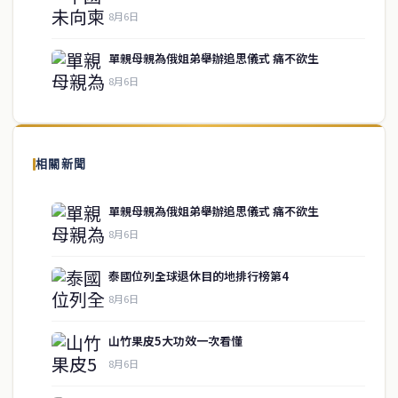
service@thaichinesenews.com
↑ 回到頂端
8月6日
單親母親為俄姐弟舉辦追思儀式 痛不欲生
8月6日
關於我們
泰國中文新聞（TCN）是一家總部設於曼谷的中文新聞媒體，致力於
報導泰國當地政治、經濟、華人社群與社會時事，為在泰華人讀者提
相關新聞
供即時、客觀、多元的中文新聞內容。
單親母親為俄姐弟舉辦追思儀式 痛不欲生
8月6日
快速連結
泰國位列全球退休目的地排行榜第4
即時
工商
8月6日
政治
美食
財經
房地產
山竹果皮5大功效一次看懂
綜合
8月6日