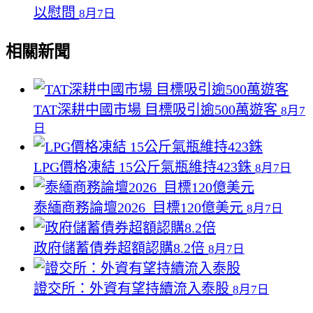
以慰問
8月7日
相關新聞
TAT深耕中國市場 目標吸引逾500萬遊客
8月7
日
LPG價格凍結 15公斤氣瓶維持423銖
8月7日
泰緬商務論壇2026 目標120億美元
8月7日
政府儲蓄債券超額認購8.2倍
8月7日
證交所：外資有望持續流入泰股
8月7日