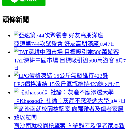
頭條新聞
亞速第744次聚餐會 好友高朋滿座
8月7日
TAT深耕中國市場 目標吸引逾500萬遊客
8月7
日
LPG價格凍結 15公斤氣瓶維持423銖
8月7日
《Khaosod》社論：灰產不應滲透大學
8月7日
育沙南就校園槍擊案 向罹難者及傷者家屬致