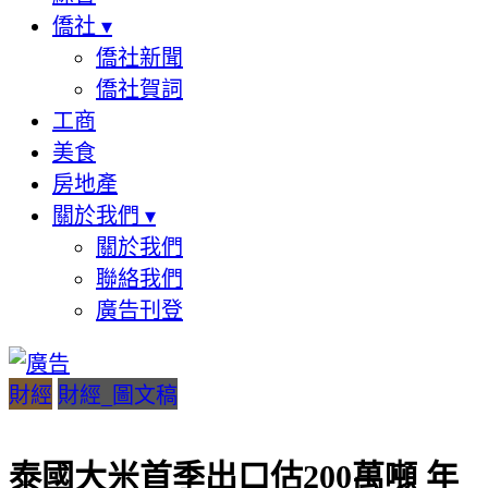
僑社
▾
僑社新聞
僑社賀詞
工商
美食
房地產
關於我們
▾
關於我們
聯絡我們
廣告刊登
財經
財經_圖文稿
泰國大米首季出口估200萬噸 年