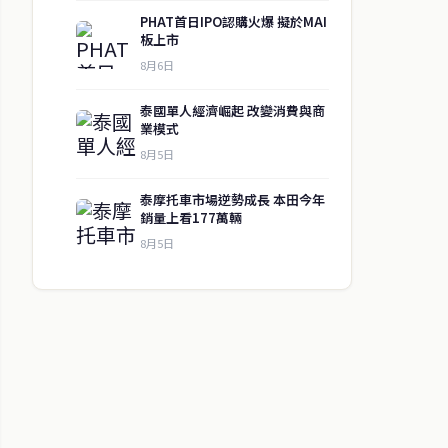
PHAT首日IPO認購火爆 擬於MAI
板上市
8月6日
泰國單人經濟崛起 改變消費與商
業模式
8月5日
泰摩托車市場逆勢成長 本田今年
銷量上看177萬輛
8月5日