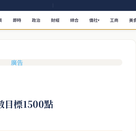
頁
即時
政治
財經
綜合
僑社
工商
美
▾
數目標1500點