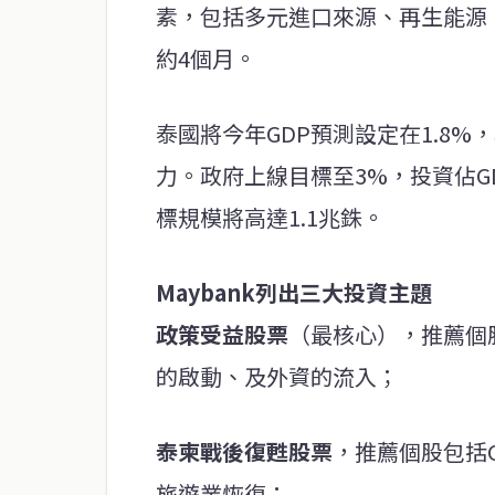
素，包括多元進口來源、再生能源
約4個月。
泰國將今年GDP預測設定在1.8
力。政府上線目標至3%，投資佔GDP
標規模將高達1.1兆銖。
Maybank列出三大投資主題
政策受益股票
（最核心），推薦個股
的啟動、及外資的流入；
泰柬戰後復甦股票
，推薦個股包括G
旅遊業恢復；