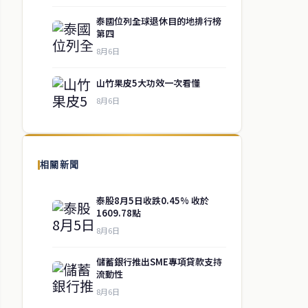
泰國位列全球退休目的地排行榜
第四
8月6日
山竹果皮5大功效一次看懂
8月6日
相關新聞
泰股8月5日收跌0.45% 收於
1609.78點
8月6日
儲蓄銀行推出SME專項貸款支持
流動性
8月6日