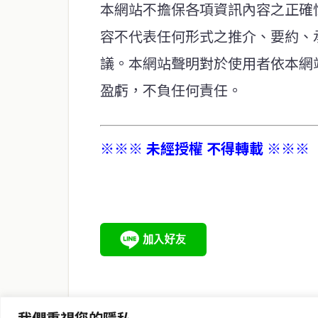
本網站不擔保各項資訊內容之正確
容不代表任何形式之推介、要約、
議。本網站聲明對於使用者依本網
盈虧，不負任何責任。
※※※ 未經授權 不得轉載 ※※※
service@thaichinesenews.com
關於我們
泰國中文新聞（TCN）是一家總部設於曼谷的中文新聞媒體，
泰國當地政治、經濟、華人社群與社會時事，為在泰華人讀者
時、客觀、多元的中文新聞內容。
我們重視您的隱私