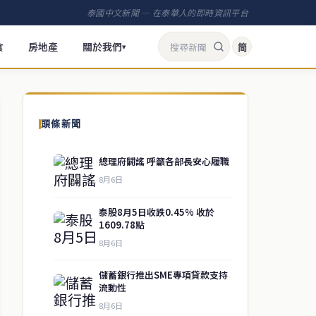
泰國中文新聞 — 在泰華人的即時資訊平台
食
房地產
關於我們
简
▾
頭條新聞
總理府闢謠 呼籲各部長安心履職
8月6日
泰股8月5日收跌0.45% 收於
1609.78點
8月6日
儲蓄銀行推出SME專項貸款支持
流動性
8月6日