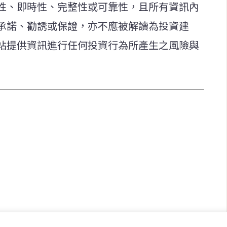
性、即時性、完整性或可靠性，且所有資訊內
承諾、勸誘或保證，亦不應被解讀為投資建
站提供資訊進行任何投資行為所產生之風險與
快速連結
致力於報導
即時
工商
提供即
政治
美食
財經
房地產