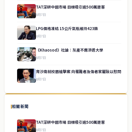
TAT深耕中國市場 目標吸引逾500萬遊客
8月7日
LPG價格凍結 15公斤氣瓶維持423銖
8月7日
《Khaosod》社論：灰產不應滲透大學
service@thaichinesenews.com
↑ 回到頂端
8月7日
育沙南就校園槍擊案 向罹難者及傷者家屬致以慰問
8月7日
關於我們
泰國中文新聞（TCN）是一家總部設於曼谷的中文新聞媒體，致力於
報導泰國當地政治、經濟、華人社群與社會時事，為在泰華人讀者提
相關新聞
供即時、客觀、多元的中文新聞內容。
TAT深耕中國市場 目標吸引逾500萬遊客
8月7日