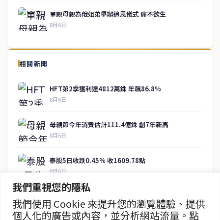
單親母親為俄姐弟舉辦追思儀式 痛不欲生
8月6日
↑ 回到頂端
service@thaichinesenews.com
相關新聞
關於我們
HFT第2季獲利達4812萬銖 年飆86.8%
泰國中文新聞（TCN）是一家總部設於曼谷的中文新聞媒體，致力於
8月6日
報導泰國當地政治、經濟、華人社群與社會時事，為在泰華人讀者提
供即時、客觀、多元的中文新聞內容。
母親節今年消費估計111.4億銖 創7年新高
8月6日
快速連結
泰股5日收跌0.45% 收1609.78點
即時
工商
8月6日
政治
美食
我們重視您的隱私
財經
房地產
儲蓄銀行推出SME專項貸款支持流動性
綜合
我們使用 Cookie 來提升您的瀏覽體驗、提供
8月6日
個人化的廣告或內容，並分析網站流量。點