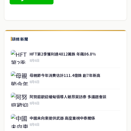
頭條新聞
HFT第2季獲利達4812萬銖 年飆86.8%
8月6日
母親節今年消費估計111.4億銖 創7年新高
8月6日
阿努庭歡迎緬甸領導人敏昂萊訪泰 多議題會談
8月6日
中國未向柬提供武器 高度重視中泰關係
8月6日