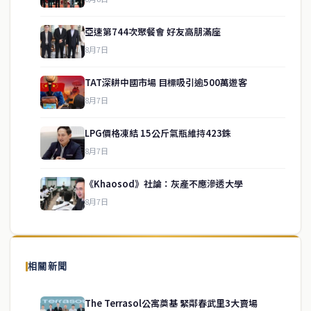
亞速第744次聚餐會 好友高朋滿座
8月7日
TAT深耕中國市場 目標吸引逾500萬遊客
8月7日
LPG價格凍結 15公斤氣瓶維持423銖
service@thaichinesenews.com
↑ 回到頂端
8月7日
《Khaosod》社論：灰產不應滲透大學
8月7日
關於我們
泰國中文新聞（TCN）是一家總部設於曼谷的中文新聞媒體，致力於
報導泰國當地政治、經濟、華人社群與社會時事，為在泰華人讀者提
相關新聞
供即時、客觀、多元的中文新聞內容。
The Terrasol公寓奠基 緊鄰春武里3大賣場