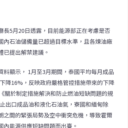
廳長5月20日透露，目前能源部正在考慮是否
國內石油儲備量已超過目標水準，且各煉油廠
體已提出解禁建議。
料顯示， 1月至3月期間，泰國平均每月成品
同比下降16%，反映政府嚴格管控措施帶來的下降
命令《關於制定措施解決和防止燃油短缺問題的規
國禁止出口成品油和液化石油氣，寮國和緬甸除
朗之間的緊張局勢及空中衝突危機，導致霍爾
國內能源供應短缺問題而出臺。