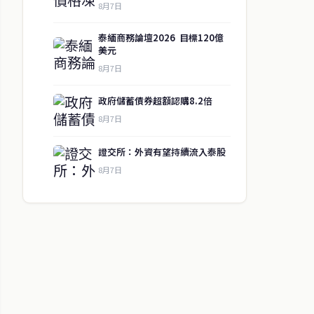
8月7日
泰緬商務論壇2026 目標120億
美元
8月7日
政府儲蓄債券超額認購8.2倍
8月7日
證交所：外資有望持續流入泰股
8月7日