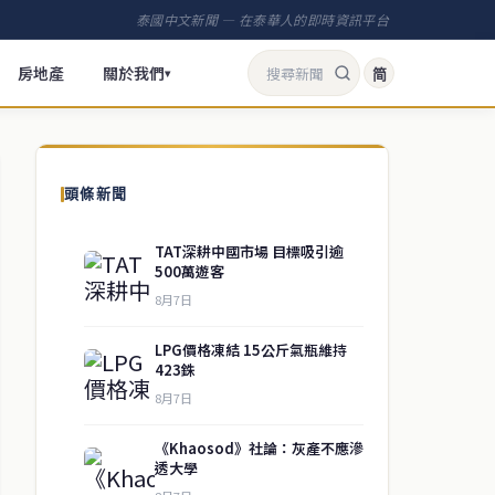
泰國中文新聞 — 在泰華人的即時資訊平台
房地產
關於我們
简
▾
頭條新聞
TAT深耕中國市場 目標吸引逾
500萬遊客
8月7日
LPG價格凍結 15公斤氣瓶維持
423銖
8月7日
《Khaosod》社論：灰產不應滲
透大學