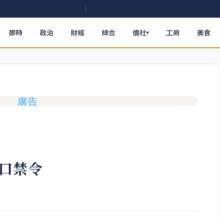
即時
政治
財經
綜合
僑社
工商
美食
▾
口禁令