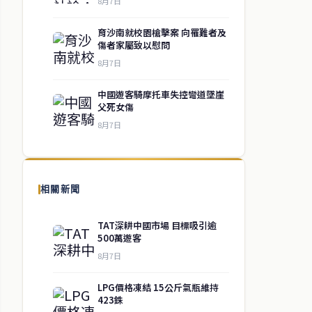
8月7日
育沙南就校園槍擊案 向罹難者及
傷者家屬致以慰問
8月7日
中國遊客騎摩托車失控彎道墜崖
父死女傷
8月7日
相關新聞
TAT深耕中國市場 目標吸引逾
500萬遊客
8月7日
LPG價格凍結 15公斤氣瓶維持
423銖