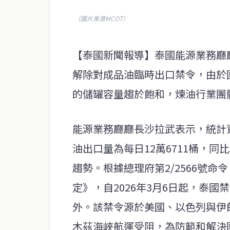
（圖片來源MCOT）
【泰國新聞報導】泰國能源業務廳
解除對成品油臨時出口禁令，由於
的儲罐容量趨於飽和，煉油行業團
能源業務廳廳長沙拉武表示，統計資
油出口量為每日12萬6711桶，
趨勢。根據總理府第2/2566號
定》，自2026年3月6日起，泰
外。該禁令源於美國、以色列與伊
木茲海峽航運受阻，為防範和解決