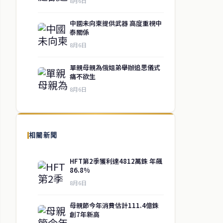
8月6日
中國未向柬提供武器 高度重視中
泰關係
8月6日
單親母親為俄姐弟舉辦追思儀式
痛不欲生
8月6日
相關新聞
HFT第2季獲利達4812萬銖 年飆
86.8%
8月6日
母親節今年消費估計111.4億銖
創7年新高