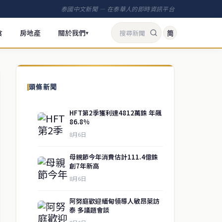
泰國中文新聞 — 在泰華人的即時資訊平台
食
房地產
關於我們
简
▾
頭條新聞
HFT第2季獲利達4812萬銖 年飆
86.8%
8月6日
母親節今年消費估計111.4億銖
創7年新高
8月6日
阿努庭歡迎緬甸領導人敏昂萊訪
泰 多議題會談