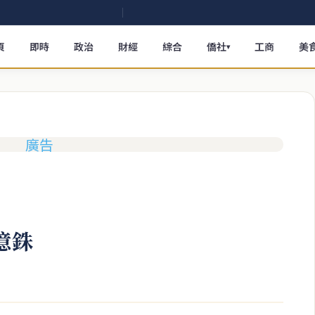
頁
即時
政治
財經
綜合
僑社
工商
美
▾
億銖