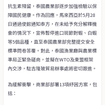
抗生素殘留，泰國農業部逐步加強檢驗以保
障國民健康。作為回應，馬來西亞於5月28
日通過使館通知泰方，在未給予充分解釋機
會的情況下，宣佈暫停進口斑節對蝦、白蝦
等5個品種，直至泰國農業部完整提交安全
標準問卷答覆。對此，泰國漁業廳與農業標
準局正緊急磋商，並擬在WTO及東盟框架
內交涉，駐吉隆玻貿易辦事處將密切跟進。
為緩解衝擊，商業部部署13項紓困方案，包
括：