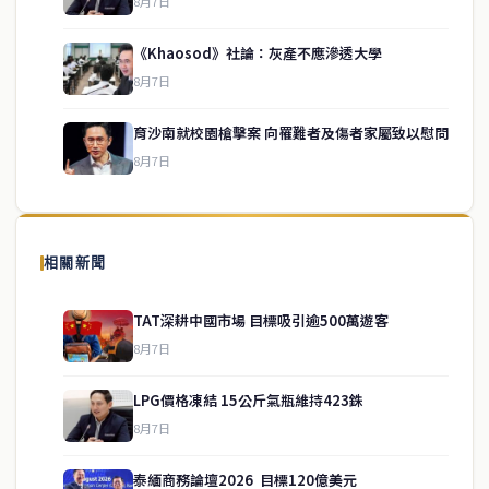
8月7日
《Khaosod》社論：灰產不應滲透大學
service@thaichinesenews.com
↑ 回到頂端
8月7日
育沙南就校園槍擊案 向罹難者及傷者家屬致以慰問
8月7日
關於我們
泰國中文新聞（TCN）是一家總部設於曼谷的中文新聞媒體，致力於
報導泰國當地政治、經濟、華人社群與社會時事，為在泰華人讀者提
相關新聞
供即時、客觀、多元的中文新聞內容。
TAT深耕中國市場 目標吸引逾500萬遊客
8月7日
快速連結
LPG價格凍結 15公斤氣瓶維持423銖
即時
工商
8月7日
政治
美食
財經
房地產
泰緬商務論壇2026 目標120億美元