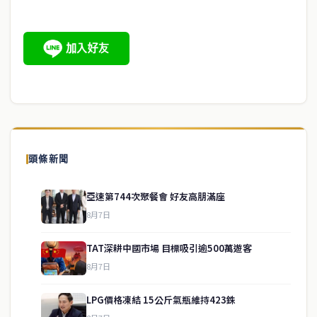
頭條新聞
亞速第744次聚餐會 好友高朋滿座
8月7日
TAT深耕中國市場 目標吸引逾500萬遊客
8月7日
LPG價格凍結 15公斤氣瓶維持423銖