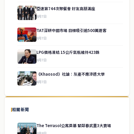
亞速第744次聚餐會 好友高朋滿座
8月7日
TAT深耕中國市場 目標吸引逾500萬遊客
8月7日
LPG價格凍結 15公斤氣瓶維持423銖
service@thaichinesenews.com
↑ 回到頂端
8月7日
《Khaosod》社論：灰產不應滲透大學
8月7日
關於我們
泰國中文新聞（TCN）是一家總部設於曼谷的中文新聞媒體，致力於
報導泰國當地政治、經濟、華人社群與社會時事，為在泰華人讀者提
相關新聞
供即時、客觀、多元的中文新聞內容。
The Terrasol公寓奠基 緊鄰春武里3大賣場
8月8日