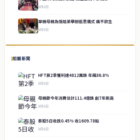
service@thaichinesenews.com
↑ 回到頂端
8月6日
單親母親為俄姐弟舉辦追思儀式 痛不欲生
8月6日
關於我們
泰國中文新聞（TCN）是一家總部設於曼谷的中文新聞媒體，致力於
報導泰國當地政治、經濟、華人社群與社會時事，為在泰華人讀者提
相關新聞
供即時、客觀、多元的中文新聞內容。
HFT第2季獲利達4812萬銖 年飆86.8%
8月6日
快速連結
母親節今年消費估計111.4億銖 創7年新高
即時
工商
8月6日
政治
美食
財經
房地產
泰股5日收跌0.45% 收1609.78點
綜合
8月6日