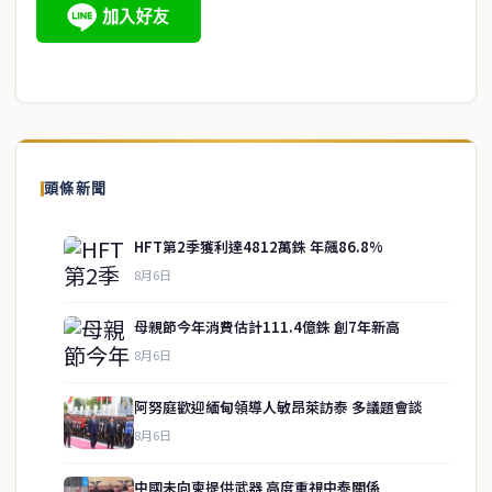
頭條新聞
HFT第2季獲利達4812萬銖 年飆86.8%
8月6日
母親節今年消費估計111.4億銖 創7年新高
8月6日
阿努庭歡迎緬甸領導人敏昂萊訪泰 多議題會談
8月6日
中國未向柬提供武器 高度重視中泰關係