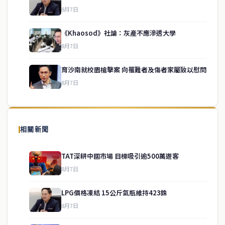
8月7日
《Khaosod》社論：灰產不應滲透大學
service@thaichinesenews.com
↑ 回到頂端
8月7日
育沙南就校園槍擊案 向罹難者及傷者家屬致以慰問
8月7日
關於我們
泰國中文新聞（TCN）是一家總部設於曼谷的中文新聞媒體，致力於
報導泰國當地政治、經濟、華人社群與社會時事，為在泰華人讀者提
相關新聞
供即時、客觀、多元的中文新聞內容。
TAT深耕中國市場 目標吸引逾500萬遊客
8月7日
快速連結
LPG價格凍結 15公斤氣瓶維持423銖
即時
工商
8月7日
政治
美食