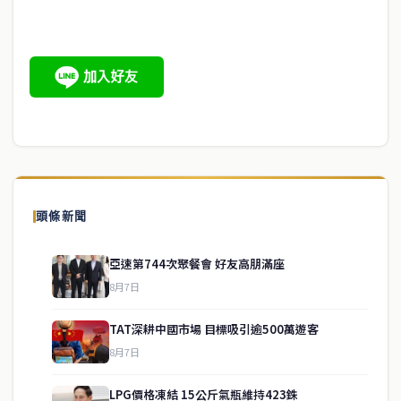
頭條新聞
亞速第744次聚餐會 好友高朋滿座
8月7日
TAT深耕中國市場 目標吸引逾500萬遊客
8月7日
LPG價格凍結 15公斤氣瓶維持423銖