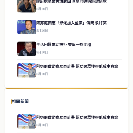
暖府槍擊案再爆起因 查龍向通猜追討借款
8月10日
阿努庭回應「綠蛇加入藍黨」傳聞 很好笑
8月10日
生活困難求助被拒 查龍一怒開槍
service@thaichinesenews.com
↑ 回到頂端
8月10日
阿努庭啟動泰助泰計畫 幫助民眾獲得低成本資金
8月10日
關於我們
泰國中文新聞（TCN）是一家總部設於曼谷的中文新聞媒體，致力於
報導泰國當地政治、經濟、華人社群與社會時事，為在泰華人讀者提
相關新聞
供即時、客觀、多元的中文新聞內容。
阿努庭啟動泰助泰計畫 幫助民眾獲得低成本資金
8月10日
快速連結