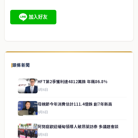
頭條新聞
HFT第2季獲利達4812萬銖 年飆86.8%
8月6日
母親節今年消費估計111.4億銖 創7年新高
8月6日
阿努庭歡迎緬甸領導人敏昂萊訪泰 多議題會談
8月6日