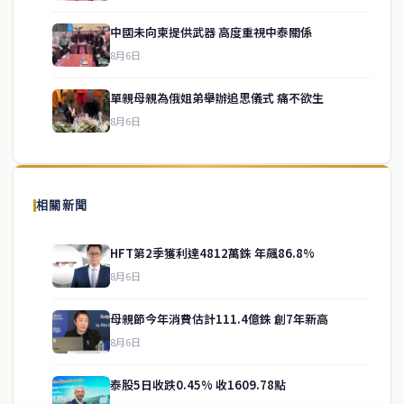
中國未向柬提供武器 高度重視中泰關係
service@thaichinesenews.com
↑ 回到頂端
8月6日
單親母親為俄姐弟舉辦追思儀式 痛不欲生
8月6日
關於我們
泰國中文新聞（TCN）是一家總部設於曼谷的中文新聞媒體，致力於
報導泰國當地政治、經濟、華人社群與社會時事，為在泰華人讀者提
相關新聞
供即時、客觀、多元的中文新聞內容。
HFT第2季獲利達4812萬銖 年飆86.8%
8月6日
快速連結
母親節今年消費估計111.4億銖 創7年新高
即時
工商
8月6日
政治
美食
財經
房地產
泰股5日收跌0.45% 收1609.78點
綜合