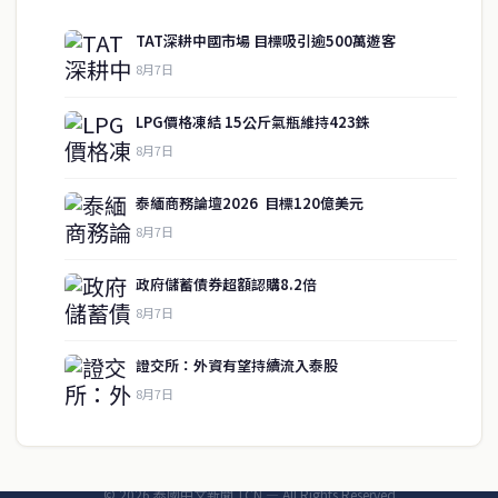
TAT深耕中國市場 目標吸引逾500萬遊客
8月7日
快速連結
LPG價格凍結 15公斤氣瓶維持423銖
即時
工商
8月7日
政治
美食
財經
房地產
泰緬商務論壇2026 目標120億美元
綜合
8月7日
政府儲蓄債券超額認購8.2倍
聯絡資訊
8月7日
歡迎來信洽詢合作事宜
證交所：外資有望持續流入泰股
或提供新聞線索
8月7日
service@thaichinesenews.com
© 2026 泰國中文新聞 TCN — All Rights Reserved