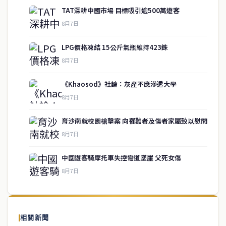
TAT深耕中國市場 目標吸引逾500萬遊客
8月7日
LPG價格凍結 15公斤氣瓶維持423銖
8月7日
《Khaosod》社論：灰產不應滲透大學
8月7日
育沙南就校園槍擊案 向罹難者及傷者家屬致以慰問
service@thaichinesenews.com
↑ 回到頂端
8月7日
中國遊客騎摩托車失控彎道墜崖 父死女傷
8月7日
關於我們
泰國中文新聞（TCN）是一家總部設於曼谷的中文新聞媒體，致力於
報導泰國當地政治、經濟、華人社群與社會時事，為在泰華人讀者提
相關新聞
供即時、客觀、多元的中文新聞內容。