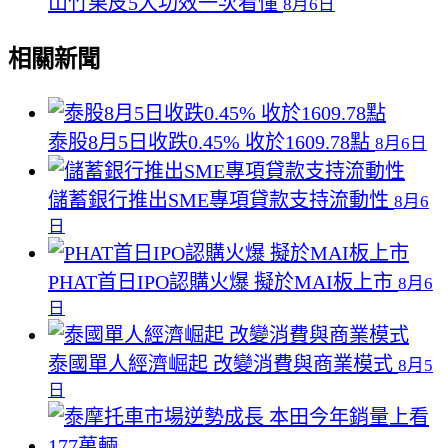
山竹果皮5大功效一次看懂
8月6日
相關新聞
泰股8月5日收跌0.45% 收於1609.78點
8月6日
儲蓄銀行推出SME專項貸款支持流動性
8月6
日
PHAT首日IPO認購火爆 擬於MAI板上市
8月6
日
泰國單人經濟崛起 改變消費與商業模式
8月5
日