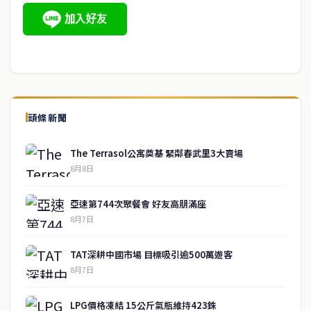
頭條新聞
The Terrasol公寓奠基 緊鄰春武里3大賣場
8月8日
亞速第744次聚餐會 好友高朋滿座
8月7日
TAT深耕中國市場 目標吸引逾500萬遊客
8月7日
LPG價格凍結 15公斤氣瓶維持423銖