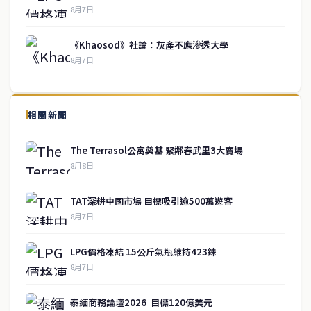
8月7日
《Khaosod》社論：灰產不應滲透大學
8月7日
↑ 回到頂端
service@thaichinesenews.com
相關新聞
關於我們
The Terrasol公寓奠基 緊鄰春武里3大賣場
泰國中文新聞（TCN）是一家總部設於曼谷的中文新聞媒體，致力於
8月8日
報導泰國當地政治、經濟、華人社群與社會時事，為在泰華人讀者提
供即時、客觀、多元的中文新聞內容。
TAT深耕中國市場 目標吸引逾500萬遊客
8月7日
快速連結
LPG價格凍結 15公斤氣瓶維持423銖
即時
工商
8月7日
政治
美食
財經
房地產
泰緬商務論壇2026 目標120億美元
綜合