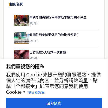
相關新聞
供即時、客觀、多元的中文新聞內容。
單親母親為俄姐弟舉辦追思儀式 痛不欲生
8月6日
快速連結
泰國位列全球退休目的地排行榜第4
即時
工商
8月6日
政治
美食
財經
房地產
山竹果皮5大功效一次看懂
綜合
8月6日
我們重視您的隱私
數字部嚴打電詐 加速返還受害者資金
我們使用 Cookie 來提升您的瀏覽體驗、提供
聯絡資訊
8月6日
個人化的廣告或內容，並分析網站流量。點
擊「全部接受」即表示您同意我們使用
歡迎來信洽詢合作事宜
水稻瀕臨枯死 村民「抬貓求雨」
Cookie。
或提供新聞線索
隱私權政策
8月5日
service@thaichinesenews.com
全部接受