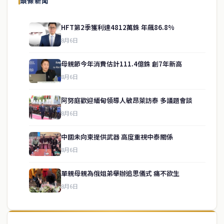
頭條新聞
HFT第2季獲利達4812萬銖 年飆86.8%
8月6日
母親節今年消費估計111.4億銖 創7年新高
8月6日
阿努庭歡迎緬甸領導人敏昂萊訪泰 多議題會談
8月6日
中國未向柬提供武器 高度重視中泰關係
service@thaichinesenews.com
↑ 回到頂端
8月6日
單親母親為俄姐弟舉辦追思儀式 痛不欲生
8月6日
關於我們
泰國中文新聞（TCN）是一家總部設於曼谷的中文新聞媒體，致力於
報導泰國當地政治、經濟、華人社群與社會時事，為在泰華人讀者提