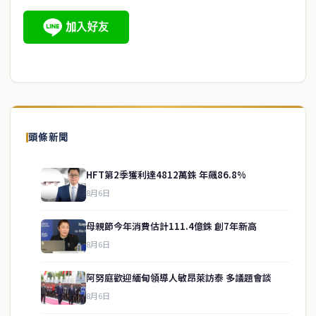
頭條新聞
HFT第2季獲利達4812萬銖 年飆86.8%
8月6日
母親節今年消費估計111.4億銖 創7年新高
8月6日
阿努庭歡迎緬甸領導人敏昂萊訪泰 多議題會談
8月6日