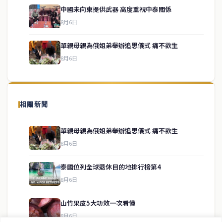
中國未向柬提供武器 高度重視中泰關係
service@thaichinesenews.com
↑ 回到頂端
8月6日
單親母親為俄姐弟舉辦追思儀式 痛不欲生
8月6日
關於我們
泰國中文新聞（TCN）是一家總部設於曼谷的中文新聞媒體，致力於
報導泰國當地政治、經濟、華人社群與社會時事，為在泰華人讀者提
相關新聞
供即時、客觀、多元的中文新聞內容。
單親母親為俄姐弟舉辦追思儀式 痛不欲生
8月6日
快速連結
泰國位列全球退休目的地排行榜第4
即時
工商
8月6日
政治
美食
財經
房地產
山竹果皮5大功效一次看懂
綜合
8月6日