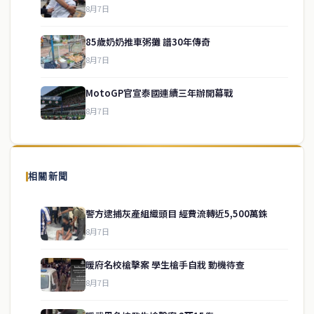
8月7日
85歲奶奶推車粥攤 譜30年傳奇
service@thaichinesenews.com
↑ 回到頂端
8月7日
MotoGP官宣泰國連續三年辦開幕戰
8月7日
關於我們
泰國中文新聞（TCN）是一家總部設於曼谷的中文新聞媒體，致力於
報導泰國當地政治、經濟、華人社群與社會時事，為在泰華人讀者提
相關新聞
供即時、客觀、多元的中文新聞內容。
警方逮捕灰產組織頭目 經費流轉近5,500萬銖
8月7日
快速連結
暖府名校槍擊案 學生槍手自戕 動機待查
即時
工商
8月7日
政治
美食
財經
房地產