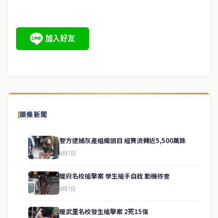
頭條新聞
警方逮捕灰產組織頭目 經費流轉近5,500萬銖
8月7日
暖府名校槍擊案 學生槍手自戕 動機待查
8月7日
暖武里名校發生槍擊案 2死15傷