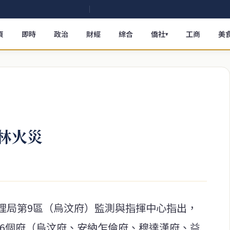
頁
即時
政治
財經
綜合
僑社
工商
美
▾
林火災
理局第9區（烏汶府）監測與指揮中心指出，
日在6個府（烏汶府、安納乍倫府、穆達漢府、益