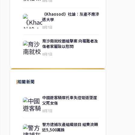
8月7日
《Khaosod》社論：灰產不應滲
透大學
8月7日
育沙南就校園槍擊案 向罹難者及
傷者家屬致以慰問
8月7日
相關新聞
中國遊客騎摩托車失控彎道墜崖
父死女傷
8月7日
警方逮捕灰產組織頭目 經費流轉
近5,500萬銖