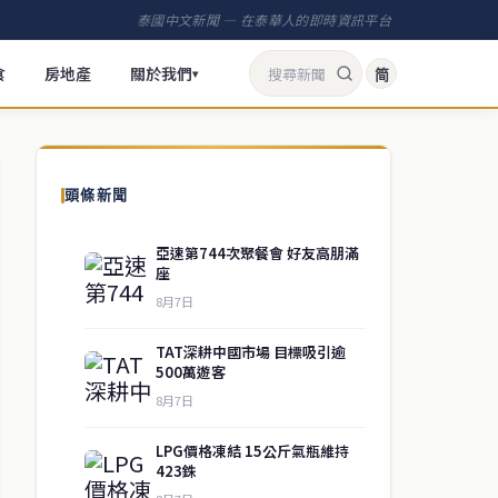
泰國中文新聞 — 在泰華人的即時資訊平台
食
房地產
關於我們
简
▾
頭條新聞
亞速第744次聚餐會 好友高朋滿
座
8月7日
TAT深耕中國市場 目標吸引逾
500萬遊客
8月7日
LPG價格凍結 15公斤氣瓶維持
423銖