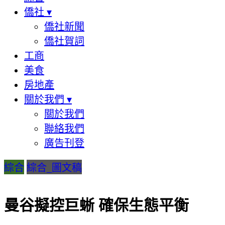
僑社
▾
僑社新聞
僑社賀詞
工商
美食
房地產
關於我們
▾
關於我們
聯絡我們
廣告刊登
綜合
綜合_圖文稿
曼谷擬控巨蜥 確保生態平衡