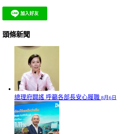
頭條新聞
總理府闢謠 呼籲各部長安心履職
8月6日