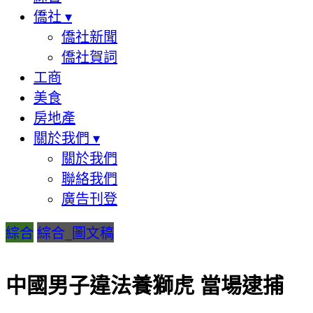
僑社
▾
僑社新聞
僑社賀詞
工商
美食
房地產
關於我們
▾
關於我們
聯絡我們
廣告刊登
綜合
綜合_圖文稿
中國男子違法養獅虎 當場逮捕