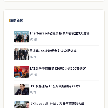
頭條新聞
The Terrasol公寓奠基 緊鄰春武里3大賣場
8月8日
亞速第744次聚餐會 好友高朋滿座
8月7日
TAT深耕中國市場 目標吸引逾500萬遊客
8月7日
LPG價格凍結 15公斤氣瓶維持423銖
service@thaichinesenews.com
↑ 回到頂端
8月7日
《Khaosod》社論：灰產不應滲透大學