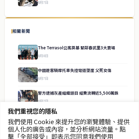
8月7日
關於我們
泰國中文新聞（TCN）是一家總部設於曼谷的中文新聞媒體，致力於
報導泰國當地政治、經濟、華人社群與社會時事，為在泰華人讀者提
相關新聞
供即時、客觀、多元的中文新聞內容。
The Terrasol公寓奠基 緊鄰春武里3大賣場
8月8日
快速連結
中國遊客騎摩托車失控彎道墜崖 父死女傷
即時
工商
8月7日
政治
美食
財經
房地產
警方逮捕灰產組織頭目 經費流轉近5,500萬銖
綜合
8月7日
我們重視您的隱私
暖府名校槍擊案 學生槍手自戕 動機待查
我們使用 Cookie 來提升您的瀏覽體驗、提供
聯絡資訊
8月7日
個人化的廣告或內容，並分析網站流量。點
擊「全部接受」即表示您同意我們使用
歡迎來信洽詢合作事宜
暖武里名校發生槍擊案 2死15傷