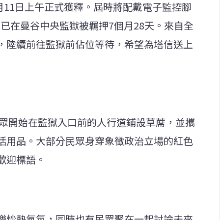
5月11日上午正式獲釋。屆時將配戴電子監控腳
已在曼谷中央監獄被羈押7個月28天。來自全
，陸續前往監獄前佔位等待，希望為塔信送上
群眾開始在監獄入口前的人行道鋪設草蓆，並攜
活用品。大部分民眾身穿象徵政治立場的紅色
歡迎標語。
樂炒熱氣氛，同時也有民眾聚在一起討論未來