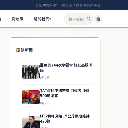
泰國中文新聞 — 在泰華人的即時資訊平台
食
房地產
關於我們
简
▾
頭條新聞
亞速第744次聚餐會 好友高朋滿
座
8月7日
TAT深耕中國市場 目標吸引逾
500萬遊客
8月7日
LPG價格凍結 15公斤氣瓶維持
423銖