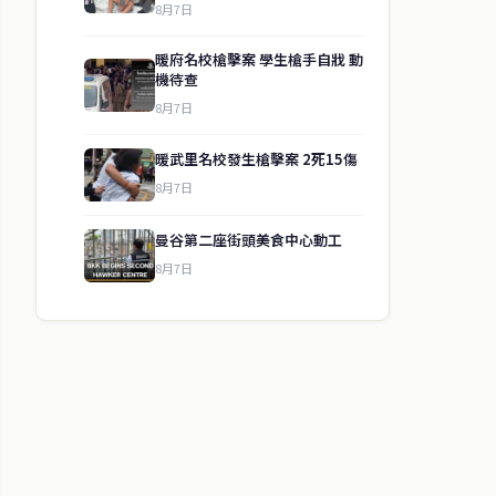
8月7日
暖府名校槍擊案 學生槍手自戕 動
機待查
8月7日
暖武里名校發生槍擊案 2死15傷
8月7日
曼谷第二座街頭美食中心動工
8月7日