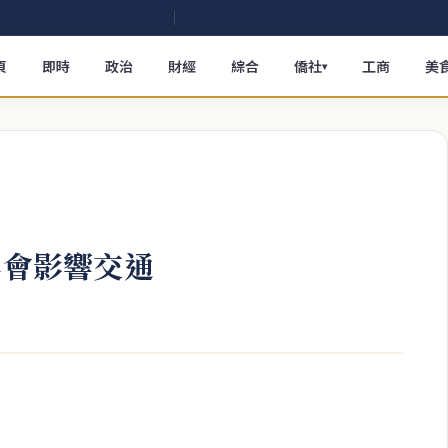
頁
即時
政治
財經
綜合
僑社
工商
美
▾
集會影響交通