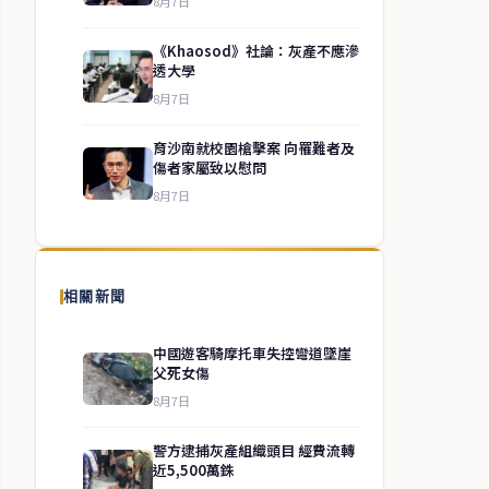
8月7日
《Khaosod》社論：灰產不應滲
透大學
8月7日
育沙南就校園槍擊案 向罹難者及
傷者家屬致以慰問
8月7日
相關新聞
中國遊客騎摩托車失控彎道墜崖
父死女傷
8月7日
警方逮捕灰產組織頭目 經費流轉
近5,500萬銖