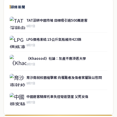
頭條新聞
TAT深耕中國市場 目標吸引逾500萬遊客
8月7日
LPG價格凍結 15公斤氣瓶維持423銖
8月7日
《Khaosod》社論：灰產不應滲透大學
8月7日
育沙南就校園槍擊案 向罹難者及傷者家屬致以慰問
8月7日
中國遊客騎摩托車失控彎道墜崖 父死女傷
8月7日
↑ 回到頂端
service@thaichinesenews.com