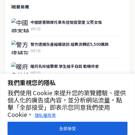
相關新聞
關於我們
中國遊客騎摩托車失控彎道墜崖 父死女傷
泰國中文新聞（TCN）是一家總部設於曼谷的中文新聞媒體，致力於
8月7日
報導泰國當地政治、經濟、華人社群與社會時事，為在泰華人讀者提
供即時、客觀、多元的中文新聞內容。
警方逮捕灰產組織頭目 經費流轉近5,500萬銖
8月7日
快速連結
暖府名校槍擊案 學生槍手自戕 動機待查
即時
工商
8月7日
政治
美食
我們重視您的隱私
財經
房地產
暖武里名校發生槍擊案 2死15傷
綜合
我們使用 Cookie 來提升您的瀏覽體驗、提供
8月7日
個人化的廣告或內容，並分析網站流量。點
聯絡資訊
擊「全部接受」即表示您同意我們使用
曼谷第二座街頭美食中心動工
Cookie。
隱私權政策
歡迎來信洽詢合作事宜
8月7日
或提供新聞線索
全部接受
service@thaichinesenews.com