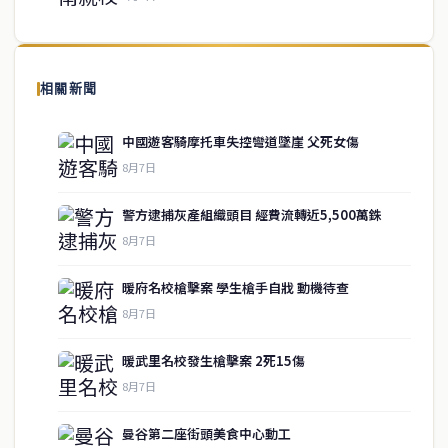
關於我們
泰國中文新聞（TCN）是一家總部設於曼谷的中文新聞媒體，致力於
報導泰國當地政治、經濟、華人社群與社會時事，為在泰華人讀者提
相關新聞
供即時、客觀、多元的中文新聞內容。
中國遊客騎摩托車失控彎道墜崖 父死女傷
8月7日
快速連結
警方逮捕灰產組織頭目 經費流轉近5,500萬銖
即時
工商
8月7日
政治
美食
財經
房地產
暖府名校槍擊案 學生槍手自戕 動機待查
綜合
8月7日
暖武里名校發生槍擊案 2死15傷
聯絡資訊
8月7日
歡迎來信洽詢合作事宜
曼谷第二座街頭美食中心動工