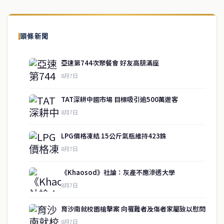
頭條新聞
亞速第744次聚餐會 好友高朋滿座
8月7日
TAT深耕中國市場 目標吸引逾500萬遊客
8月7日
LPG價格凍結 15公斤氣瓶維持423銖
8月7日
《Khaosod》社論：灰產不應滲透大學
service@thaichinesenews.com
↑ 回到頂端
8月7日
育沙南就校園槍擊案 向罹難者及傷者家屬致以慰問
8月7日