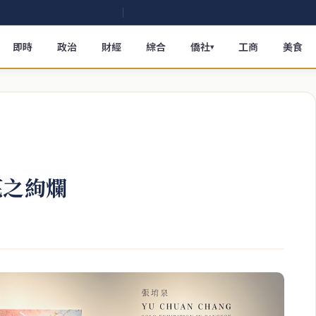
即時
政治
財經
綜合
僑社
工商
美食
▾
花之絢爛