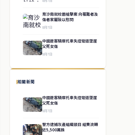
8月7日
育沙南就校園槍擊案 向罹難者及
傷者家屬致以慰問
8月7日
中國遊客騎摩托車失控彎道墜崖
父死女傷
8月7日
相關新聞
中國遊客騎摩托車失控彎道墜崖
父死女傷
8月7日
警方逮捕灰產組織頭目 經費流轉
近5,500萬銖