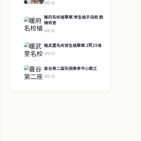
8月7日
暖府名校槍擊案 學生槍手自戕 動
機待查
8月7日
暖武里名校發生槍擊案 2死15傷
8月7日
曼谷第二座街頭美食中心動工
8月7日