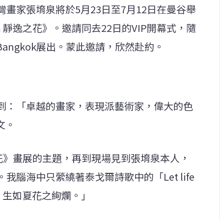
畫家張堉泉將於5月23日至7月12日在曼谷舉
Bloom 靜逸之花》。邀請同去22日的VIP開幕式，隨
 Bangkok展出。蒙此邀請，欣然赴約。
到：「卓越的畫家，表現派藝術家，偉大的色
文。
om 靜逸之花》畫展的主題，再到現場見到張堉泉本人，
腦海中只縈繞著泰戈爾詩歌中的「Let life
lowers 生如夏花之絢爛。」