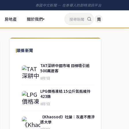
泰國中文新聞 — 在泰華人的即時資訊平台
房地產
關於我們
简
▾
頭條新聞
TAT深耕中國市場 目標吸引逾
500萬遊客
8月7日
LPG價格凍結 15公斤氣瓶維持
423銖
8月7日
《Khaosod》社論：灰產不應滲
透大學