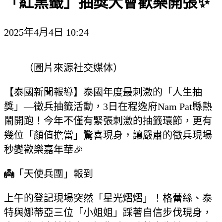
「紅黑籤」抽獎大會歡樂開張✨
2025年4月4日 10:24
（圖片來源社交媒体）
【泰國新聞報導】泰國年度最刺激的「人生抽
獎」—徵兵抽籤活動，3日在程逸府Nam Pat縣熱
鬧開跑！今年不僅有緊張刺激的抽籤環節，更有
幾位「顏值擔當」驚喜現身，讓嚴肅的徵兵現場
秒變歡樂嘉年華🎉
👼
「天使兵團」報到
上午的登記現場突然「星光熠熠」！格蕾絲、泰
特與娜蒂亞三位「小姐姐」踩著自信步伐現身，