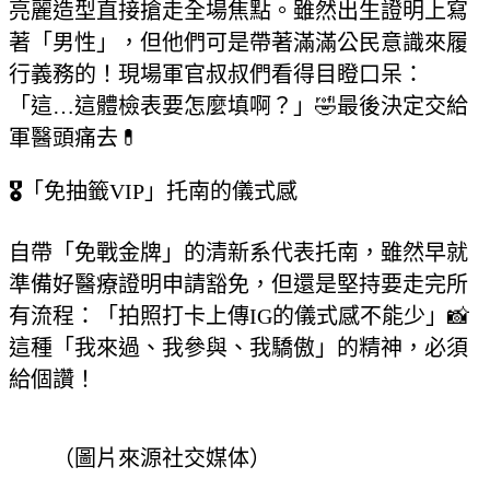
亮麗造型直接搶走全場焦點。雖然出生證明上寫
著「男性」，但他們可是帶著滿滿公民意識來履
行義務的！現場軍官叔叔們看得目瞪口呆：
「這…這體檢表要怎麼填啊？」🤣最後決定交給
軍醫頭痛去💊
🎖
「免抽籤VIP」托南的儀式感
自帶「免戰金牌」的清新系代表托南，雖然早就
準備好醫療證明申請豁免，但還是堅持要走完所
有流程：「拍照打卡上傳IG的儀式感不能少」📸
這種「我來過、我參與、我驕傲」的精神，必須
給個讚！
（圖片來源社交媒体）