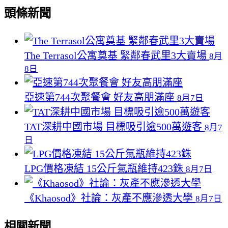
頭條新聞
The Terrasol公寓奠基 緊鄰春武里3大賣場
8月
8日
亞速第744次聚餐會 好友高朋滿座
8月7日
TAT深耕中國市場 目標吸引逾500萬遊客
8月7
日
LPG價格凍結 15公斤氣瓶維持423銖
8月7日
《Khaosod》社論：灰產不應滲透大學
8月7日
相關新聞