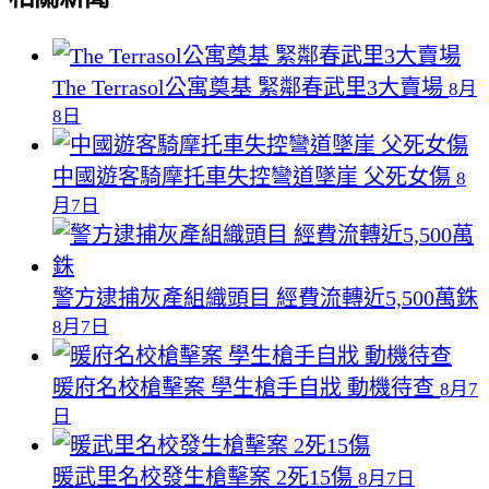
The Terrasol公寓奠基 緊鄰春武里3大賣場
8月
8日
中國遊客騎摩托車失控彎道墜崖 父死女傷
8
月7日
警方逮捕灰產組織頭目 經費流轉近5,500萬銖
8月7日
暖府名校槍擊案 學生槍手自戕 動機待查
8月7
日
暖武里名校發生槍擊案 2死15傷
8月7日