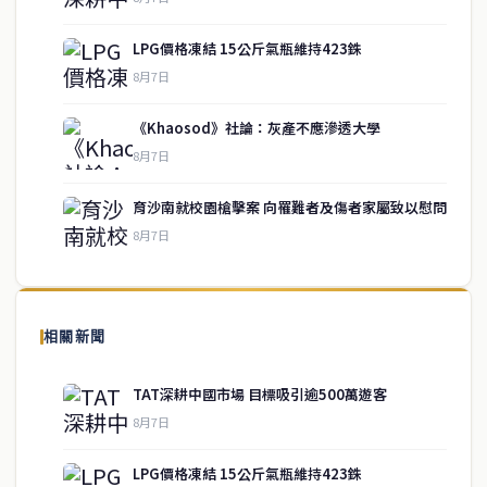
LPG價格凍結 15公斤氣瓶維持423銖
8月7日
《Khaosod》社論：灰產不應滲透大學
service@thaichinesenews.com
↑ 回到頂端
8月7日
育沙南就校園槍擊案 向罹難者及傷者家屬致以慰問
8月7日
關於我們
泰國中文新聞（TCN）是一家總部設於曼谷的中文新聞媒體，致力於
報導泰國當地政治、經濟、華人社群與社會時事，為在泰華人讀者提
相關新聞
供即時、客觀、多元的中文新聞內容。
TAT深耕中國市場 目標吸引逾500萬遊客
8月7日
快速連結
LPG價格凍結 15公斤氣瓶維持423銖