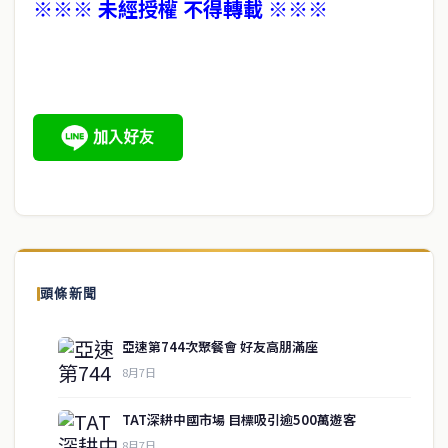
※※※ 未經授權 不得轉載 ※※※
頭條新聞
亞速第744次聚餐會 好友高朋滿座
8月7日
TAT深耕中國市場 目標吸引逾500萬遊客
8月7日