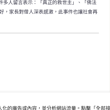
許多人留言表示：「真正的救世主」、「佛法
良好，家長對僧人深表感激，此事件也讓社會再
快速連結
致力於報導
即時
工商
提供即
政治
美食
財經
房地產
綜合
提供個人化的廣告或內容，並分析網站流量。點擊「全部