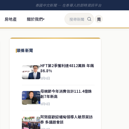
泰國中文新聞 — 在泰華人的即時資訊平台
房地產
關於我們
简
▾
頭條新聞
HFT第2季獲利達4812萬銖 年飆
86.8%
8月6日
母親節今年消費估計111.4億銖
創7年新高
8月6日
阿努庭歡迎緬甸領導人敏昂萊訪
泰 多議題會談