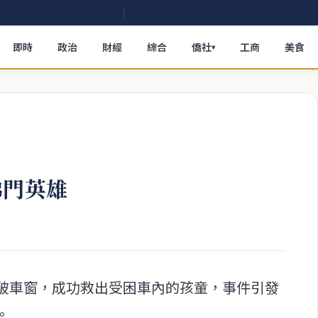
即時
政治
財經
綜合
僑社
工商
美食
▾
佛門英雄
破車窗，成功救出受困車內的孩童，事件引發
。