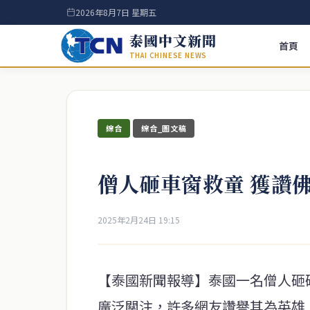
2026年8月7日 星期五
泰國中文新聞
首頁
THAI CHINESE NEWS
綜合
綜合_圖文稿
僧人砸車窗救童 獲讚
2025年2月24日 19:15
【泰國新聞報導】泰國一名僧人砸
廣泛關注，許多網友讚譽其為英雄