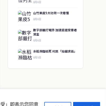
8月6日
山竹果皮5大功效一次看懂
8月6日
數字部嚴打電詐 加速返還受害者
資金
8月6日
水稻瀕臨枯死 村民「抬貓求雨」
↑ 回到頂端
8月5日
聯絡資訊
歡迎來信洽詢合作事宜
或提供新聞線索
service@thaichinesenews.com
接受」即表示您同意