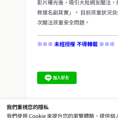
影片曝光後，吸引大批網友關注，
救援名副其實」。 目前孩童狀況
次關注孩童安全問題。
※※※ 未經授權 不得轉載 ※※※
service@thaichinesenews.com
關於我們
泰國中文新聞（TCN）是一家總部設於曼谷的中文新聞媒體，
泰國當地政治、經濟、華人社群與社會時事，為在泰華人讀者
時、客觀、多元的中文新聞內容。
我們重視您的隱私
我們使用 Cookie 來提升您的瀏覽體驗、