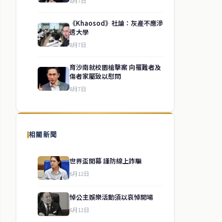
8月7日
《Khaosod》社論：灰產不應滲
透大學
8月7日
育沙南就校園槍擊案 向罹難者及
傷者家屬致以慰問
8月7日
相關新聞
世界盃開幕 謹防線上詐騙
6月12日
悼公主娛樂活動須以哀悼開場
6月12日