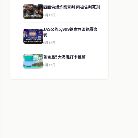
四面佛爆炸案宣判 兩被告判死刑
6月12日
JAS公佈5,999銖世界盃觀賽套
餐
6月12日
普吉島5大海灘打卡推薦
6月12日