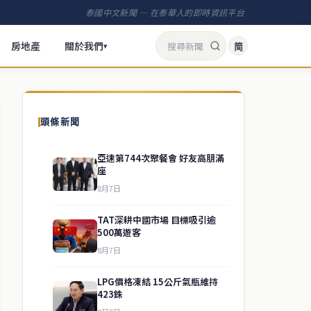
泰國中文新聞 — 在泰華人的即時資訊平台
房地產
關於我們
简
▾
頭條新聞
亞速第744次聚餐會 好友高朋滿
座
8月7日
TAT深耕中國市場 目標吸引逾
500萬遊客
8月7日
LPG價格凍結 15公斤氣瓶維持
423銖