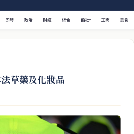
即時
政治
財經
綜合
僑社
工商
美食
▾
非法草藥及化妝品