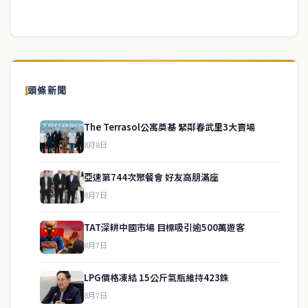
頭條新聞
The Terrasol公寓奠基 緊鄰春武里3大賣場
8月8日
亞速第744次聚餐會 好友高朋滿座
8月7日
TAT深耕中國市場 目標吸引逾500萬遊客
8月7日
LPG價格凍結 15公斤氣瓶維持423銖
service@thaichinesenews.com
↑ 回到頂端
8月7日