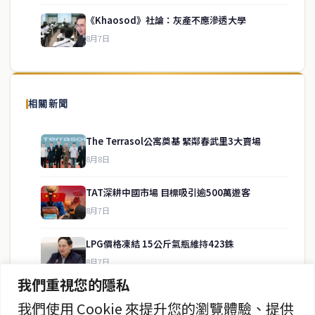
《Khaosod》社論：灰產不應滲透大學
8月7日
關於我們
泰國中文新聞（TCN）是一家總部設於曼谷的中文新聞媒體，致力於
報導泰國當地政治、經濟、華人社群與社會時事，為在泰華人讀者提
相關新聞
供即時、客觀、多元的中文新聞內容。
The Terrasol公寓奠基 緊鄰春武里3大賣場
8月8日
快速連結
TAT深耕中國市場 目標吸引逾500萬遊客
即時
工商
8月7日
政治
美食
財經
房地產
LPG價格凍結 15公斤氣瓶維持423銖
綜合
8月7日
我們重視您的隱私
暖府名校槍擊案 學生槍手自戕 動機待查
我們使用 Cookie 來提升您的瀏覽體驗、提供
聯絡資訊
8月7日