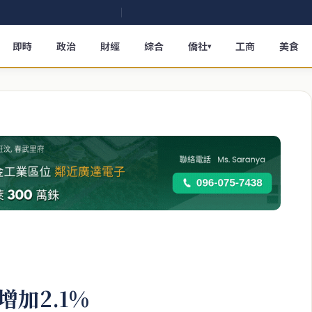
即時
政治
財經
綜合
僑社
工商
美食
▾
加2.1%