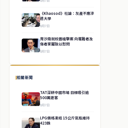
8月7日
《Khaosod》社論：灰產不應滲
透大學
8月7日
育沙南就校園槍擊案 向罹難者及
傷者家屬致以慰問
8月7日
相關新聞
TAT深耕中國市場 目標吸引逾
500萬遊客
8月7日
LPG價格凍結 15公斤氣瓶維持
423銖