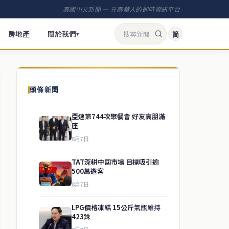
泰國中文新聞 — 在泰華人的即時資訊平台
房地產
關於我們
简
▾
頭條新聞
亞速第744次聚餐會 好友高朋滿
座
8月7日
TAT深耕中國市場 目標吸引逾
500萬遊客
8月7日
LPG價格凍結 15公斤氣瓶維持
423銖