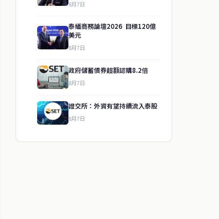
8月7日
泰緬商務論壇2026 目標120億
美元
8月7日
政府儲蓄債券超額認購8.2倍
8月7日
證交所：外資有望持續流入泰股
8月7日