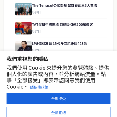
The Terrasol公寓奠基 緊鄰春武里3大賣場
8月8日
快速連結
TAT深耕中國市場 目標吸引逾500萬遊客
即時
工商
8月7日
政治
美食
財經
房地產
LPG價格凍結 15公斤氣瓶維持423銖
綜合
8月7日
我們重視您的隱私
泰緬商務論壇2026 目標120億美元
我們使用 Cookie 來提升您的瀏覽體驗、提供
聯絡資訊
8月7日
個人化的廣告或內容，並分析網站流量。點
擊「全部接受」即表示您同意我們使用
歡迎來信洽詢合作事宜
政府儲蓄債券超額認購8.2倍
Cookie。
或提供新聞線索
隱私權政策
8月7日
service@thaichinesenews.com
全部接受
© 2026 泰國中文新聞 TCN — All Rights Reserved
全部拒絕