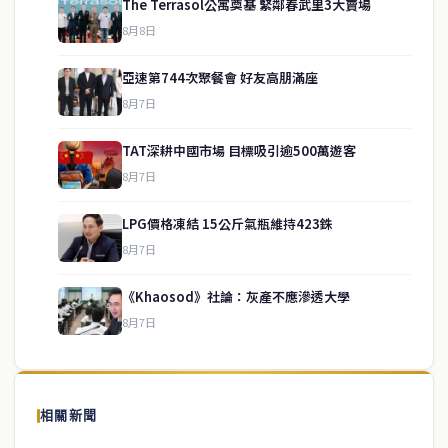
The Terrasol公寓奠基 緊鄰春武里3大賣場
8月8日
亞速第744次聚餐會 好友高朋滿座
8月7日
TAT深耕中國市場 目標吸引逾500萬遊客
8月7日
LPG價格凍結 15公斤氣瓶維持423銖
service@thaichinesenews.com
↑ 回到頂端
8月7日
《Khaosod》社論：灰產不應滲透大學
8月7日
關於我們
泰國中文新聞（TCN）是一家總部設於曼谷的中文新聞媒體，致力於
報導泰國當地政治、經濟、華人社群與社會時事，為在泰華人讀者提
相關新聞
供即時、客觀、多元的中文新聞內容。